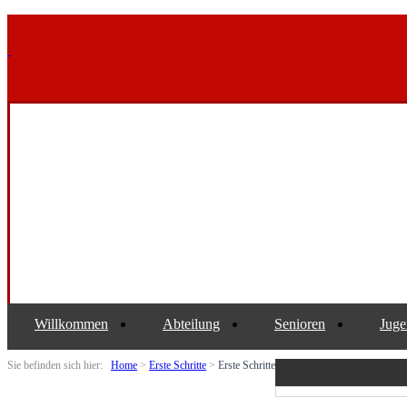
Willkommen
Abteilung
Senioren
Juge
Sie befinden sich hier:
Home
>
Erste Schritte
>
Erste Schritte